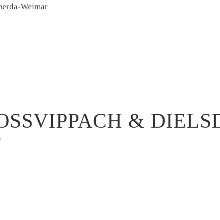
mmerda-Weimar
OSSVIPPACH & DIELS
h