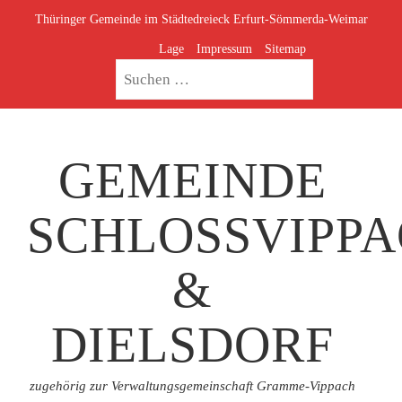
Thüringer Gemeinde im Städtedreieck Erfurt-Sömmerda-Weimar
Lage
Impressum
Sitemap
GEMEINDE
SCHLOSSVIPP
&
DIELSDORF
zugehörig zur Verwaltungsgemeinschaft Gramme-Vippach