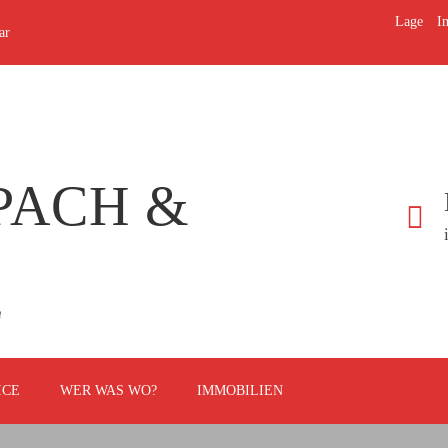
Lage
I
ar
PACH &
h
ICE
WER WAS WO?
IMMOBILIEN