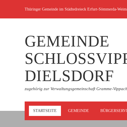
Thüringer Gemeinde im Städtedreieck Erfurt-Sömmerda-Weim
GEMEINDE
SCHLOSSVIP
DIELSDORF
zugehörig zur Verwaltungsgemeinschaft Gramme-Vippac
STARTSEITE
GEMEINDE
BÜRGERSERV