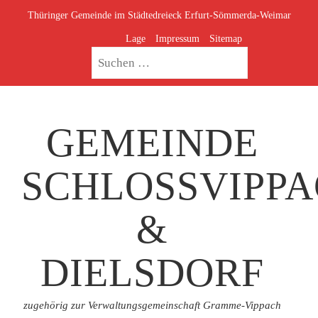
Thüringer Gemeinde im Städtedreieck Erfurt-Sömmerda-Weimar
Lage
Impressum
Sitemap
GEMEINDE
SCHLOSSVIPP
&
DIELSDORF
zugehörig zur Verwaltungsgemeinschaft Gramme-Vippach