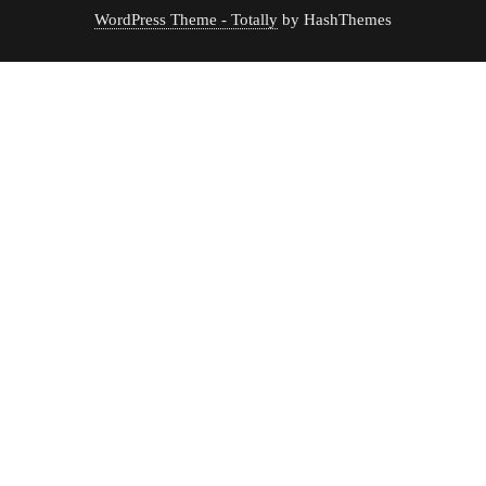
WordPress Theme - Totally
by HashThemes