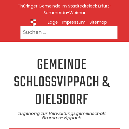
Skip
Thüringer Gemeinde im Städtedreieck Erfurt-
to
Sömmerda-Weimar
content
Lage
Impressum
Sitemap
Suchen
nach:
GEMEINDE
SCHLOSSVIPPACH &
DIELSDORF
zugehörig zur Verwaltungsgemeinschaft
Gramme-Vippach