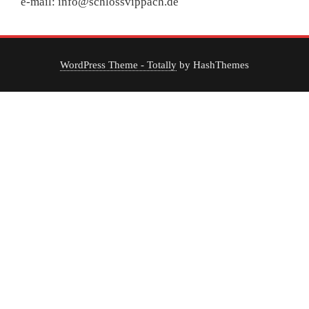
e-mail: info@schlossvippach.de
WordPress Theme - Totally
by HashThemes