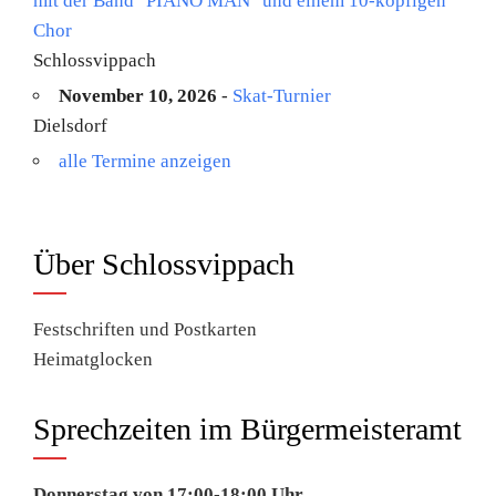
mit der Band "PIANO MAN" und einem 10-köpfigen
Chor
Schlossvippach
November 10, 2026
-
Skat-Turnier
Dielsdorf
alle Termine anzeigen
Über Schlossvippach
Festschriften und Postkarten
Heimatglocken
Sprechzeiten im Bürgermeisteramt
Donnerstag von 17:00-18:00 Uhr