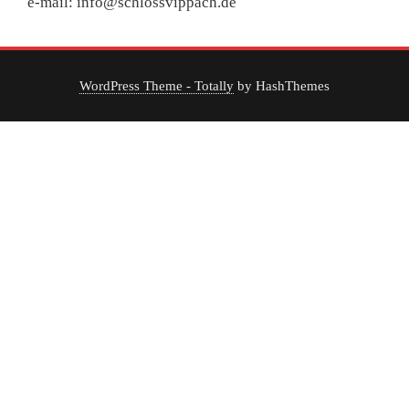
e-mail: info@schlossvippach.de
WordPress Theme - Totally
by HashThemes