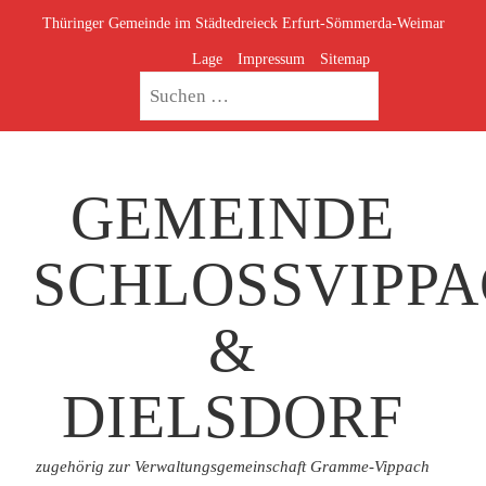
Thüringer Gemeinde im Städtedreieck Erfurt-Sömmerda-Weimar
Lage
Impressum
Sitemap
GEMEINDE
SCHLOSSVIPP
&
DIELSDORF
zugehörig zur Verwaltungsgemeinschaft Gramme-Vippach